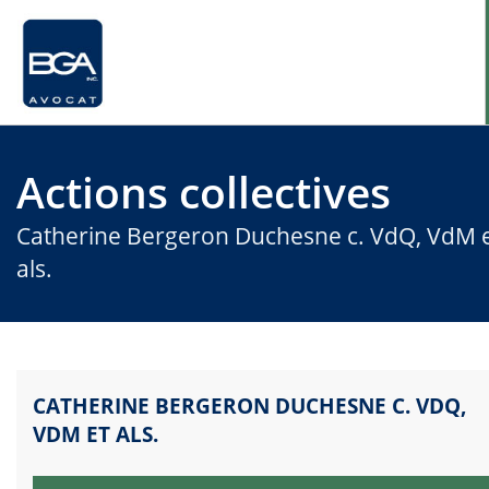
Actions collectives
Accueil
Catherine Bergeron Duchesne c. VdQ, VdM 
Actions collectives
als.
Questions fréquentes
Nous joindre
CATHERINE BERGERON DUCHESNE C. VDQ,
VDM ET ALS.