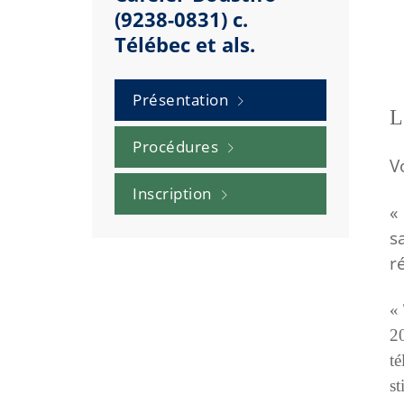
(9238-0831) c.
Télébec et als.
Présentation
L
Procédures
V
Inscription
«
s
r
« 
2
t
st