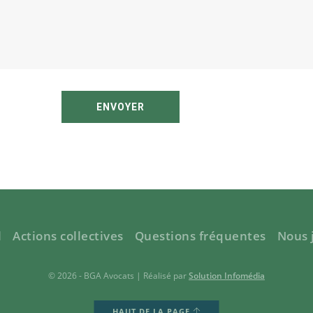
ENVOYER
l
Actions collectives
Questions fréquentes
Nous 
© 2026 - BGA Avocats | Réalisé par
Solution Infomédia
HAUT DE LA PAGE