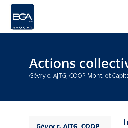
Actions collecti
Gévry c. AJTG, COOP Mont. et Capita
I
Gévry c. AJTG, COOP