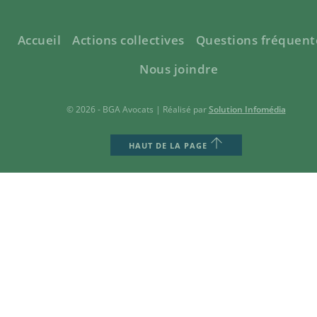
Accueil
Actions collectives
Questions fréquent
Nous joindre
© 2026 - BGA Avocats | Réalisé par
Solution Infomédia
HAUT DE LA PAGE