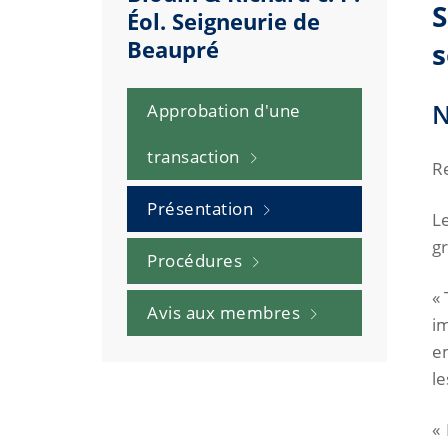
S
Éol. Seigneurie de
Beaupré
s
N
Approbation d'une
transaction
Re
Présentation
Le
g
Procédures
« 
Avis aux membres
i
e
le
« 