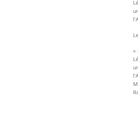
Lé
un
l'
Le
« 
Lé
un
l'
Ma
Ro