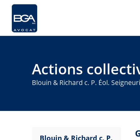
Actions collecti
Blouin & Richard c. P. Éol. Seigneu
G
Blouin & Richard c. P.