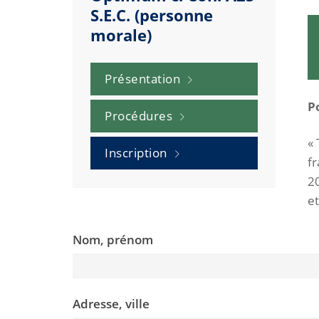
S.E.C. (personne
morale)
Présentation
P
Procédures
«
Inscription
f
2
e
Nom, prénom
Adresse, ville