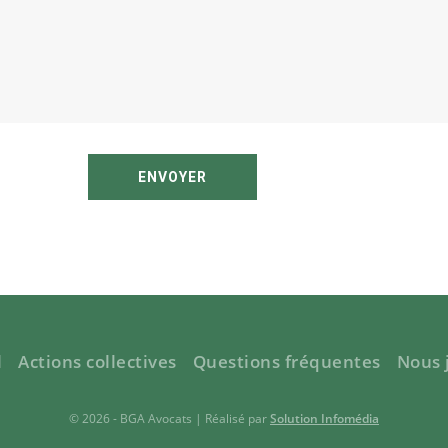
ENVOYER
l
Actions collectives
Questions fréquentes
Nous 
© 2026 - BGA Avocats | Réalisé par
Solution Infomédia